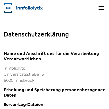
innfoliolytix
Tog
nav
Skip
to
main
Datenschutzerklärung
content
Name und Anschrift des für die Verarbeitung
Verantwortlichen
Innfoliolytix
Universitätsstraße 15
6020 Innsbruck
Erhebung und Speicherung personenbezogener
Daten
Server-Log-Dateien