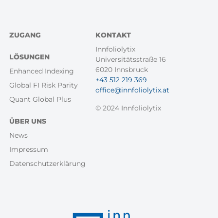
Footer
ZUGANG
KONTAKT
Menü
Innfoliolytix
LÖSUNGEN
Universitätsstraße 16
6020 Innsbruck
Enhanced Indexing
+43 512 219 369
Global FI Risk Parity
office@innfoliolytix.at
Quant Global Plus
© 2024 Innfoliolytix
ÜBER UNS
News
Impressum
Datenschutzerklärung