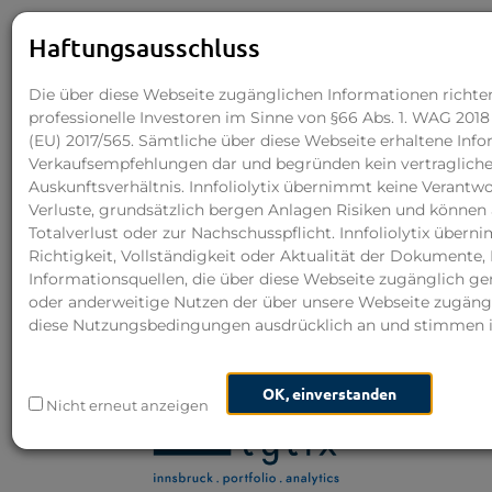
innfoliolytix
Nav
Haftungsausschluss
akt
Direkt
Die über diese Webseite zugänglichen Informationen richten
zum
professionelle Investoren im Sinne von §66 Abs. 1. WAG 201
(EU) 2017/565. Sämtliche über diese Webseite erhaltene Info
Inhalt
Verkaufsempfehlungen dar und begründen kein vertragliche
Märkte
verstehen
Auskunftsverhältnis. Innfoliolytix übernimmt keine Verantw
Verluste, grundsätzlich bergen Anlagen Risiken und können 
Modelle
entwickeln
Totalverlust oder zur Nachschusspflicht. Innfoliolytix über
Richtigkeit, Vollständigkeit oder Aktualität der Dokumente, 
Mehrwert
generieren
Informationsquellen, die über diese Webseite zugänglich g
oder anderweitige Nutzen der über unsere Webseite zugäng
diese Nutzungsbedingungen ausdrücklich an und stimmen i
OK, einverstanden
Nicht erneut anzeigen