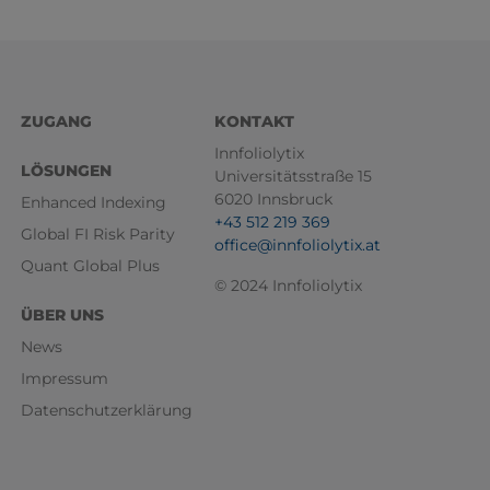
Footer
ZUGANG
KONTAKT
Menü
Innfoliolytix
LÖSUNGEN
Universitätsstraße 15
6020 Innsbruck
Enhanced Indexing
+43 512 219 369
Global FI Risk Parity
office@innfoliolytix.at
Quant Global Plus
© 2024 Innfoliolytix
ÜBER UNS
News
Impressum
Datenschutzerklärung